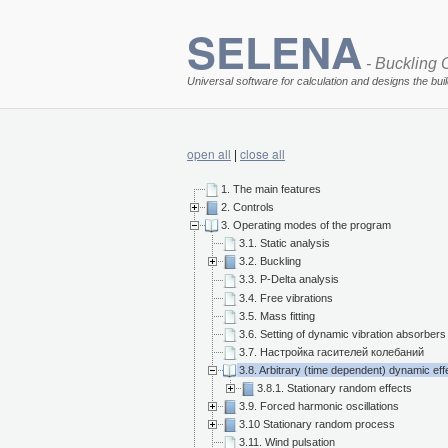
SELENA
- Buckling O
Universal software for calculation and designs the bui
open all
|
close all
1. The main features
2. Controls
3. Operating modes of the program
3.1. Static analysis
3.2. Buckling
3.3. P-Delta analysis
3.4. Free vibrations
3.5. Mass fitting
3.6. Setting of dynamic vibration absorbers
3.7. Настройка гасителей колебаний
3.8. Arbitrary (time dependent) dynamic eff
3.8.1. Stationary random effects
3.9. Forced harmonic oscillations
3.10 Stationary random process
3.11. Wind pulsation