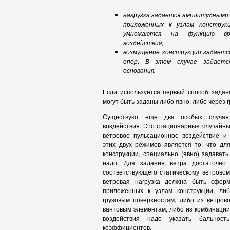
нагрузка задается амплитудными 
приложенных к узлам конструк
умножаются на функцию вр
воздействия;
возмущение конструкции задаетс
опор. В этом случае задаетс
основания.
Если используется первый способ задан
могут быть заданы либо явно, либо через 
Существуют еще два особых случая 
воздействия. Это стационарные случайн
ветровое пульсационное воздействие и 
этих двух режимов является то, что дл
конструкции, специально (явно) задавать
надо. Для задания ветра достаточно у
соответствующего статическому ветровом
ветровая нагрузка должна быть сформ
приложенных к узлам конструкции, либ
грузовым поверхностям, либо из ветров
вантовым элементам, либо из комбинации 
воздействия надо указать бальнос
коэффициентов.