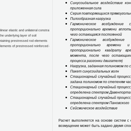
Синусоидальное воздействие ко
приложенная сила
Серия повторяющихся прямоугольн
Пилообразная нагрузка
Гармоническое возбуждение 
пропорционально времени вплот
inear elastic and unilateral constraints
чего остающаяся постоянной
the underlying layer of soil
Гармоническое возбуждение
ontaining prestressed rod elements
пропорционально времени и
 elements of prestressed reinforced concrete
пропорционально квадрату в
момента, после чего остающие
процесса разгонки двигателя)
Нагрузка, заданная полиномом по 
Пакет синусоидальных волн
Стационарный случайный процесс
задана полиномом по степеням ч
Стационарный случайный процесс
определена спектром Давенпорта
Стационарный случайный процесс
определена спектром Пановского
Сейсмическое воздействие
Расчет выполняется на основе систем с
возмущение может быть задано двумя спо