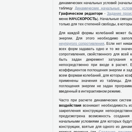
динамических начальных условий (началь
таблицу
Динамические начальные услов
Графическом редакторе
-
Задание прои
меню
НАЧ.СКОРОСТЬ
). Начальные смеще
только для тех степеней свободы, в кото
Для каждой формы колебаний может бы
энергии. Для этого необходимо запо
неупругого сопротивления
. Если нет ника
всех форм задавать одно и то же значе
сопротивления, свойственного для всей 
быть задан декремент затухания ко
непосредственно при входе в расчет. 
коэффициентов поглощения энергии и зада
всем формам колебаний, для которых коэ
применены значения из таблицы. Для
поглощения энергии не задан программа
введенный в интерактивном режиме.
Часто при расчете динамических систе
воздействия
возникает необходимость и
закрепления конструкции непосредстве
предусмотрена возможность создания
начальными условиями для которых будут
конструкции, взятые для одного из дина
момент времени (см.
Создание динамич