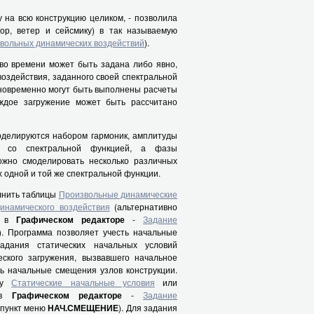
у на всю конструкцию целиком, - позволила
ор, ветер и сейсмику) в так называемую
вольных динамических воздействий
).
 во времени может быть задана либо явно,
воздействия, заданного своей спектральной
новременно могут быть выполнены расчеты
аждое загружение может быть рассчитано
делируются набором гармоник, амплитуды
и со спектральной функцией, а фазы
жно смоделировать несколько различных
 одной и той же спектральной функции.
лнить таблицы
Произвольные динамические
динамического воздействия
(альтернативно
о в
Графическом редакторе
-
Задание
). Программа позволяет учесть начальные
адания статических начальных условий
ского загружения, вызвавшего начальное
ть начальные смещения узлов конструкции.
ицу
Статические начальные условия
или
я в
Графическом редакторе
-
Задание
пункт меню
НАЧ.СМЕЩЕНИЕ
). Для задания