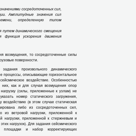
значениями сосредоточенных сил,
ции. Амплитудные значения сил
емени, определенную типом
я путем динамического смещения
я функция ускорения движения
ия возмущения, то сосредоточенные силы
грузовые поверхности.
задания произвольного динамического
ые процессы, описывающие горизонтальное
сейсмическое воздействие. Особенностью
я них, как и для случая возмущения опор
 нагрузку (силы, приложенные к узлам) не
казать номер статического загружения,
у воздействию (в этом случае статическая
ирована либо из сосредоточенных сил,
о из ветровой нагрузки, приложенной к
ой нагрузки, приложенной к стержневым и
этих нагрузок). Для задания сейсмического
ть площадки и набор корректирующих