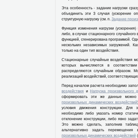
Эта особенность - задание нагрузки сраз
объединить эти 3 случая (ускорение оп
структурную нагрузку (см. п.
Задание произ
Функция изменения нагрузки (ускорения)
либо, в случае стационарного случайного 
функцией, сгенерирована программой. Од
нескольких независимых загружений. К
только на один тип воздействия.
Стационарные случайные воздействия мо
которых вычисляются в соответстви
распределяются случайным образом. Мо
реализаций воздействий, соответствующих
Перед началом расчета необходимо запо
воздействия
и
Нагрузка произвольного 
сформировать эти же данные можн
произвольных динамических воздействий
условия движения конструкции. Для з
необходимо либо указать номер статиче
отклонение конструкции, либо явно зада
Это можно сделать, заполнив табл
альтернативно задать перемещени
произвольных динамических воздействий
(