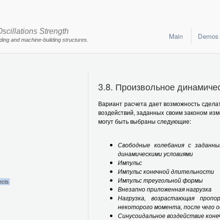
scillations Strength
Main
Demos
lding and machine-building structures.
3.8. Произвольное динамиче
Вариант расчета дает возможность сделат
воздействий, заданных своим законом изм
могут быть выбраны следующие:
Свободные колебания с заданн
динамическими условиями
Импульс
Импульс конечной длительности
Импульс треугольной формы
ects
Внезапно приложенная нагрузка
Нагрузка, возрастающая пропо
некоторого момента, после чего 
Синусоидальное воздействие кон