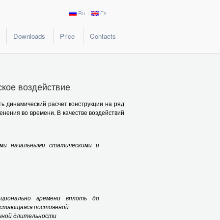
Ru
En
Downloads
Price
Contacts
ское воздействие
ь динамический расчет конструкции на ряд
енения во времени. В качестве воздействий
ыми начальными статическими и
рционально времени вплоть до
остающаяся постоянной
ечной длительности