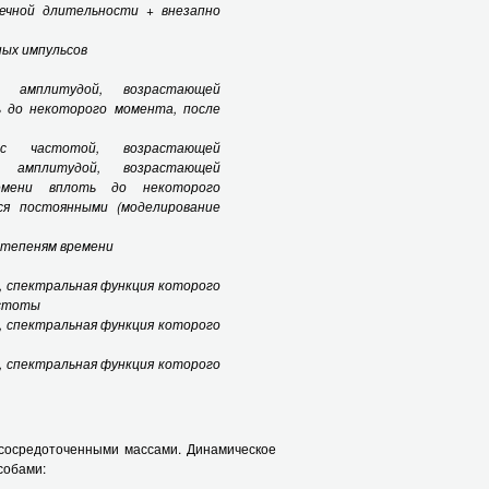
нечной длительности + внезапно
ых импульсов
с амплитудой, возрастающей
ь до некоторого момента, после
 с частотой, возрастающей
 амплитудой, возрастающей
ремени вплоть до некоторого
ся постоянными (моделирование
степеням времени
, спектральная функция которого
астоты
, спектральная функция которого
, спектральная функция которого
 сосредоточенными массами. Динамическое
собами: