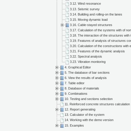
3.12. Wind resonance
3.13. Seismic survey
3.14. Building and rolling-on the lanes
3.15. Moving dynamic load
3.16. Cable-stayed structures
3.17. Calculation of the systems with of nonl
3.18. The interaction of the structures with 
3.19. Features of analysis of structures c
3.20. Calculation of the constructions with
3.21. Features of the dynamic analysis
3.22. Spectral analysis
3.23. Vibration monitoring
4. Graphical Editor
5. The database of bar sections
6. View the results of analysis
7. Table editor
8. Database of materials
9. Combinations
10. Testing and sections selection
11. Reinforced concrete structures calculation
12. Report generating
13. Calculator of the system
14. Working with the demo version
15. Examples