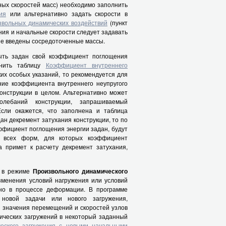
ных скоростей масс) необходимо заполнить
ия
или альтернативно задать скорости в
звольных динамических воздействий
(пункт
ния и начальные скорости следует задавать
рые введены сосредоточенные массы.
ть задан свой коэффициент поглощения
лнить таблицу
Коэффициент внутреннего
ких особых указаний, то рекомендуется для
ние коэффициента внутреннего неупругого
конструкции в целом. Альтернативно может
лебаний конструкции, запрашиваемый
Если окажется, что заполнена и таблица
н декремент затухания конструкции, то по
ффициент поглощения энергии задан, будут
 всех форм, для которых коэффициент
 примет к расчету декремент затухания,
м в режиме
Произвольного динамического
зменения условий нагружения или условий
нно в процессе деформации. В программе
 новой задачи или нового загружения,
 значения перемещений и скоростей узлов
мических загружений в некоторый заданный
еского загружения с новыми начальными