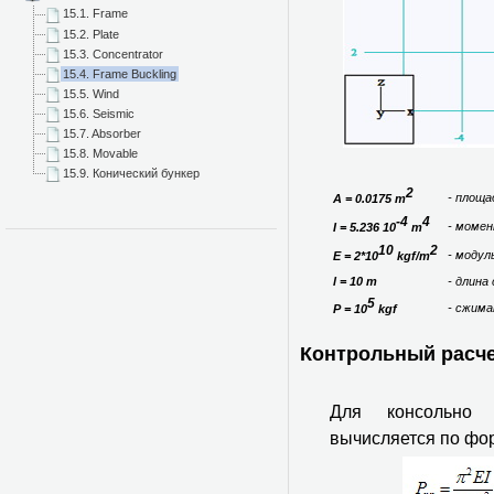
15.1. Frame
15.2. Plate
15.3. Concentrator
15.4. Frame Buckling
15.5. Wind
15.6. Seismic
15.7. Absorber
15.8. Movable
15.9. Конический бункер
2
- площа
A = 0.0175 m
-4
4
- момен
I = 5.236 10
m
10
2
- модул
E = 2*10
kgf/m
l = 10 m
- длина
5
- сжима
P = 10
kgf
Контрольный расч
Для консольно 
вычисляется по фо