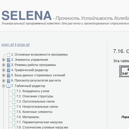
SELENA
- Прочность Устойчивость Колеб
Универсальный программный комплекс для расчета и проектирования строительн
open all
|
close all
7.16.
1. Основные возможности программы
2. Элементы управления
Эта табл
3. Режимы работы программы
4. Графический редактор
5. База данных стержневых сечений
6. Просмотр результатов расчета
7. Табличный редактор
7.1. Координаты узлов
7.2. Описание структуры
7.3. Ортогональные связи
7.4. Неортогональные связи
7.5. Конечные элементы
Пара
7.6. Материалы
7.7. Параметрическая нагрузка
7.8. Статические узловые нагрузки