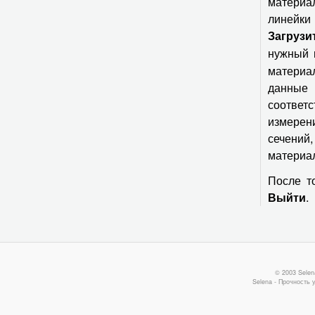
материа
линейки
Загрузи
нужный 
материа
данные
соответ
измерени
сечений
материал
После т
.
Выйти
© 2003 Selen
Selena - Прочность 