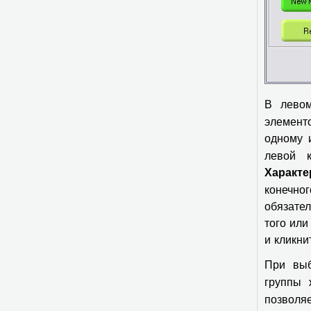
В лево
элемент
одному 
левой 
Характе
конечно
обязате
того или
и кликни
При вы
группы 
позволяе