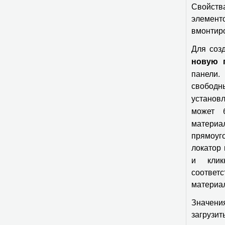
Свойств
элемен
вмонтир
Для соз
новую 
панели.
свобод
установ
может 
материа
прямоуг
локатор
и клик
соотве
материа
Значени
загрузи