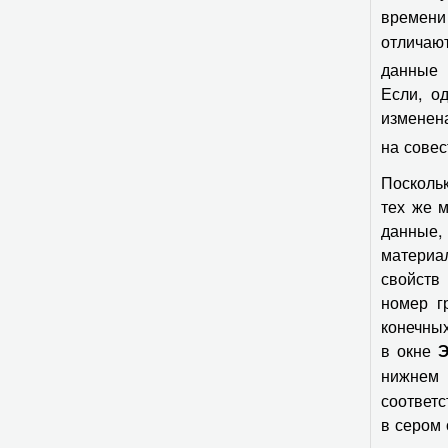
времен
отличаю
данные 
Если, о
изменен
на совес
Посколь
тех же м
данные,
материа
свойств
номер г
конечны
в окне
Э
нижне
соответ
в сером 