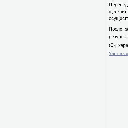
Перевед
щелкнит
осущест
После з
результ
(
хара
С
1
Учет вза