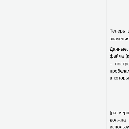
Теперь 
значения
Данные, 
файла (
– постр
пробела
в котор
(размер
должна
использ