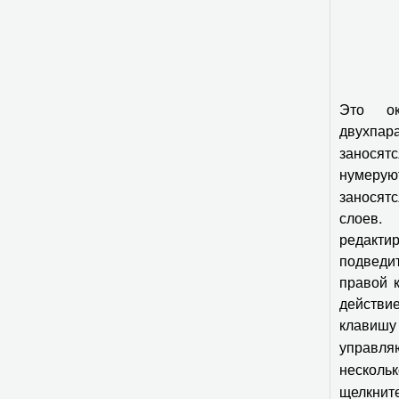
Это ок
двухпар
заносят
нумерую
заносят
слоев.
редакти
подведи
правой 
действи
клавиш
управл
несколь
щелкни