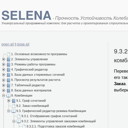
SELENA
- Прочность Устойчивость Колеб
Универсальный программный комплекс для расчета и проектирования строительн
open all
|
close all
9.3.
1. Основные возможности программы
комб
2. Элементы управления
3. Режимы работы программы
Переве
4. Графический редактор
5. База данных стержневых сечений
его та
6. Просмотр результатов расчета
Заказ
.
7. Табличный редактор
выбер
8. База данных материалов
9. Комбинации
9.1. Граф сочетаний
9.2. Заказ комбинаций
9.3. Графический редактор режима Комбинации
9.3.1. Отображение графов сочетаний
9.3.2. Элементы управления заказами комбинаций
9.3.2.1. Подготовка заказов комбинаций