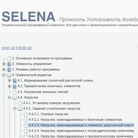
SELENA
- Прочность Устойчивость Колеб
Универсальный программный комплекс для расчета и проектирования строительн
open all
|
close all
1. Основные возможности программы
2. Элементы управления
3. Режимы работы программы
4. Графический редактор
4.1. Формирование скелетной расчетной схемы
4.2. Прикрепление конечных элементов
4.3. Наложение внешних связей
4.4. Нагрузки
4.4.1. Установка номера загружения
4.4.2. Задание статических нагрузок
4.4.2.1. Узловые нагрузки
4.4.2.2. Нагрузки, прикладываемые к балочным элементам
4.4.2.3. Нагрузки, прикладываемые к элементу треугольной пластин
4.4.2.4. Нагрузки, прикладываемые к тетраэдрическому конечному 
4.4.2.5. Нагрузки, прикладываемые к призматическому конечному э